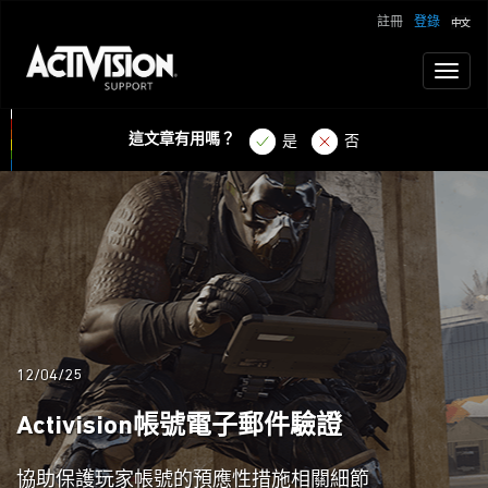
註冊
登錄
Toggl
naviga
這文章有用嗎？
是
否
12/04/25
Activision帳號電子郵件驗證
協助保護玩家帳號的預應性措施相關細節