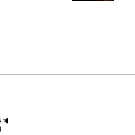
원 페
기